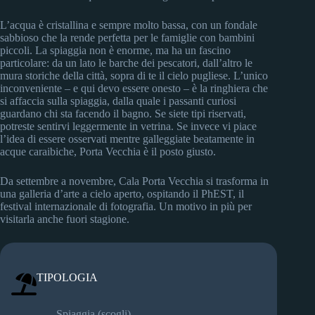
L’acqua è cristallina e sempre molto bassa, con un fondale
sabbioso che la rende perfetta per le famiglie con bambini
piccoli. La spiaggia non è enorme, ma ha un fascino
particolare: da un lato le barche dei pescatori, dall’altro le
mura storiche della città, sopra di te il cielo pugliese. L’unico
inconveniente – e qui devo essere onesto – è la ringhiera che
si affaccia sulla spiaggia, dalla quale i passanti curiosi
guardano chi sta facendo il bagno. Se siete tipi riservati,
potreste sentirvi leggermente in vetrina. Se invece vi piace
l’idea di essere osservati mentre galleggiate beatamente in
acque caraibiche, Porta Vecchia è il posto giusto.
Da settembre a novembre, Cala Porta Vecchia si trasforma in
una galleria d’arte a cielo aperto, ospitando il PhEST, il
festival internazionale di fotografia. Un motivo in più per
visitarla anche fuori stagione.
TIPOLOGIA
Spiaggia (scogli)