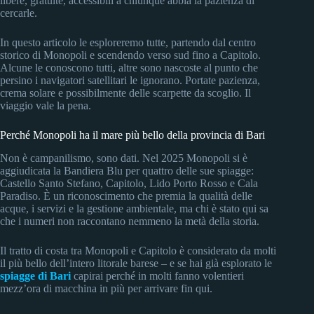
libere, gratuite, accessibili a chiunque abbia la pazienza di
cercarle.
In questo articolo le esploreremo tutte, partendo dal centro
storico di Monopoli e scendendo verso sud fino a Capitolo.
Alcune le conoscono tutti, altre sono nascoste al punto che
persino i navigatori satellitari le ignorano. Portate pazienza,
crema solare e possibilmente delle scarpette da scoglio. Il
viaggio vale la pena.
Perché Monopoli ha il mare più bello della provincia di Bari
Non è campanilismo, sono dati. Nel 2025 Monopoli si è
aggiudicata la Bandiera Blu per quattro delle sue spiagge:
Castello Santo Stefano, Capitolo, Lido Porto Rosso e Cala
Paradiso. È un riconoscimento che premia la qualità delle
acque, i servizi e la gestione ambientale, ma chi è stato qui sa
che i numeri non raccontano nemmeno la metà della storia.
Il tratto di costa tra Monopoli e Capitolo è considerato da molti
il più bello dell’intero litorale barese – e se hai già esplorato le
spiagge di Bari
capirai perché in molti fanno volentieri
mezz’ora di macchina in più per arrivare fin qui.