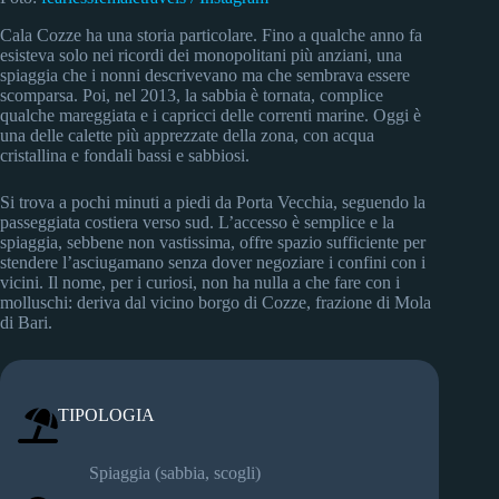
Cala Cozze ha una storia particolare. Fino a qualche anno fa
esisteva solo nei ricordi dei monopolitani più anziani, una
spiaggia che i nonni descrivevano ma che sembrava essere
scomparsa. Poi, nel 2013, la sabbia è tornata, complice
qualche mareggiata e i capricci delle correnti marine. Oggi è
una delle calette più apprezzate della zona, con acqua
cristallina e fondali bassi e sabbiosi.
Si trova a pochi minuti a piedi da Porta Vecchia, seguendo la
passeggiata costiera verso sud. L’accesso è semplice e la
spiaggia, sebbene non vastissima, offre spazio sufficiente per
stendere l’asciugamano senza dover negoziare i confini con i
vicini. Il nome, per i curiosi, non ha nulla a che fare con i
molluschi: deriva dal vicino borgo di Cozze, frazione di Mola
di Bari.
TIPOLOGIA
Spiaggia (sabbia, scogli)