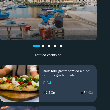
Tour ed escursioni
Bari: tour gastronomico a piedi
con una guida locale
€ 34
5
2.5 Ore
(462)