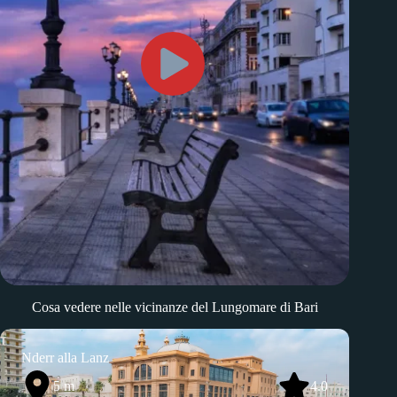
Cosa vedere nelle vicinanze del Lungomare di Bari
Nderr alla Lanz
Pina
5 m
4.0