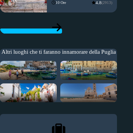
4.8
10 Ore
(2913)
ESCURSIONI DA BARI
Altri luoghi che ti faranno innamorare della Puglia
Polignano
Monopoli
Alberobello
Trani