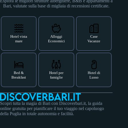
Esplora le migliori strutture alberghiere, B&B e appartamenti a
Bari, valutate sulla base di migliaia di recensioni certificate.
Hotel vista
Alloggi
Case
mare
Economici
Vacanze
Bed &
Hotel per
Hotel di
Breakfast
famiglie
Lusso
Scopri tutta la magia di Bari con Discoverbari.it, la guida
online gratuita per pianificare il tuo viaggio nel capoluogo
della Puglia in totale autonomia e facilità.