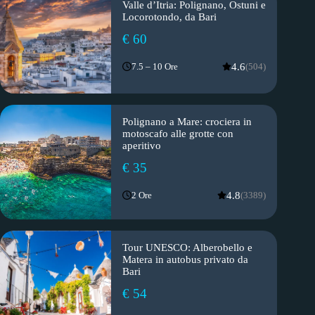
Valle d’Itria: Polignano, Ostuni e
Locorotondo, da Bari
€ 60
4.6
7.5 – 10 Ore
(504)
Polignano a Mare: crociera in
motoscafo alle grotte con
aperitivo
€ 35
4.8
2 Ore
(3389)
Tour UNESCO: Alberobello e
Matera in autobus privato da
Bari
€ 54