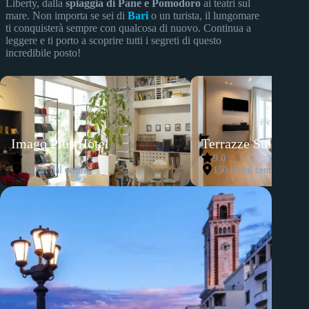
Liberty, dalla
spiaggia di Pane e Pomodoro
ai teatri sul
mare. Non importa se sei di
Bari
o un turista, il lungomare
ti conquisterà sempre con qualcosa di nuovo. Continua a
leggere e ti porto a scoprire tutti i segreti di questo
incredibile posto!
Imago Plus Hotel
Terrazze Suites
8.8
9.0
700 m dal centro
150 m dal centro