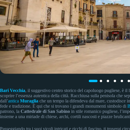
Bari Vecchia
, il suggestivo centro storico del capoluogo pugliese, è i
scoprire l’essenza autentica della città. Racchiusa sulla penisola che se
dall’
antica
Muraglia
che un tempo la difendeva dal mare, custodisce in 
fede e tradizione. È qui che si trovano i grandi monumenti simbolo di
B
patrono, la
Cattedrale di San Sabino
in stile romanico pugliese, l’im
insieme a una miriade di chiese, archi, cortili nascosti e piazze brulica
Passeggiando tra i suoi vicoli intricati e ricchi di fascino, ti troverai c