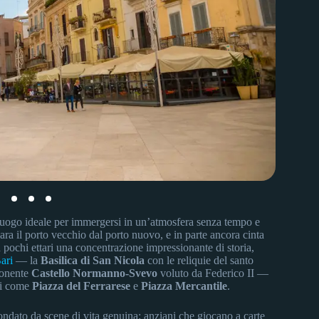
l luogo ideale per immergersi in un’atmosfera senza tempo e
para il porto vecchio dal porto nuovo, e in parte ancora cinta
pochi ettari una concentrazione impressionante di storia,
ari
— la
Basilica di San Nicola
con le reliquie del santo
ponente
Castello Normanno-Svevo
voluto da Federico II —
nti come
Piazza del Ferrarese
e
Piazza Mercantile
.
ircondato da scene di vita genuina: anziani che giocano a carte