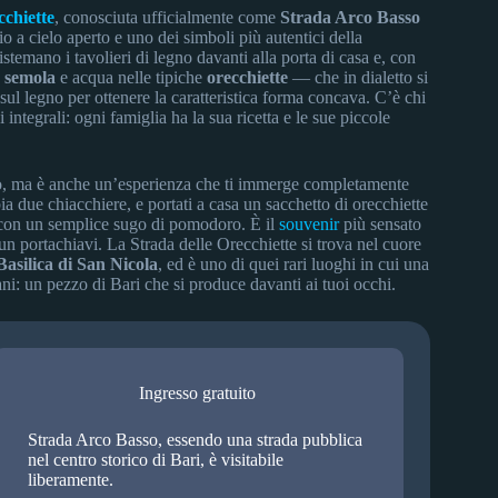
cchiette
, conosciuta ufficialmente come
Strada Arco Basso
o a cielo aperto e uno dei simboli più autentici della
stemano i tavolieri di legno davanti alla porta di casa e, con
e
semola
e acqua nelle tipiche
orecchiette
— che in dialetto si
sul legno per ottenere la caratteristica forma concava. C’è chi
 integrali: ogni famiglia ha la sua ricetta e le sue piccole
rlo, ma è anche un’esperienza che ti immerge completamente
bia due chiacchiere, e portati a casa un sacchetto di orecchiette
con un semplice sugo di pomodoro. È il
souvenir
più sensato
 un portachiavi. La Strada delle Orecchiette si trova nel cuore
Basilica di San Nicola
, ed è uno di quei rari luoghi in cui una
ani: un pezzo di Bari che si produce davanti ai tuoi occhi.
Ingresso gratuito
Strada Arco Basso, essendo una strada pubblica
nel centro storico di Bari, è visitabile
liberamente.