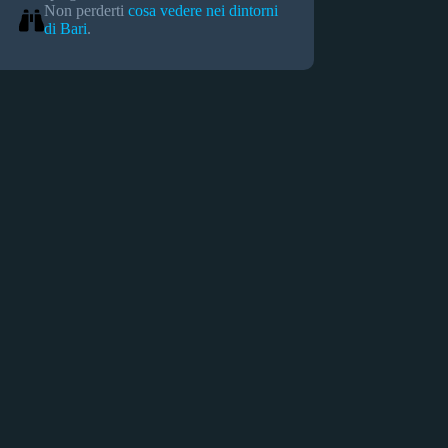
Non perderti
cosa vedere nei dintorni
di Bari
.