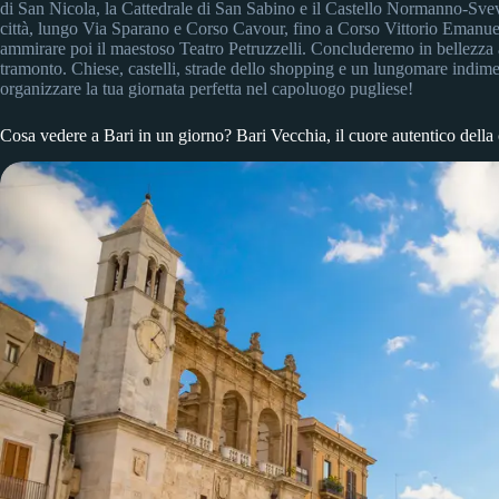
di San Nicola, la Cattedrale di San Sabino e il Castello Normanno-Sve
città, lungo Via Sparano e Corso Cavour, fino a Corso Vittorio Emanuele 
ammirare poi il maestoso Teatro Petruzzelli. Concluderemo in bellezza 
tramonto. Chiese, castelli, strade dello shopping e un lungomare indime
organizzare la tua giornata perfetta nel capoluogo pugliese!
Cosa vedere a Bari in un giorno? Bari Vecchia, il cuore autentico della 