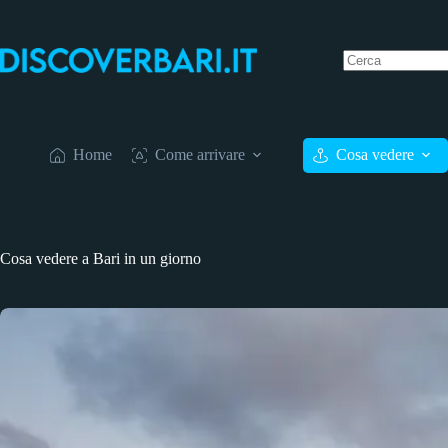
Salta
al
contenuto
Nessun
risultato
Home
Come arrivare
Cosa vedere
Cosa vedere a Bari in un giorno