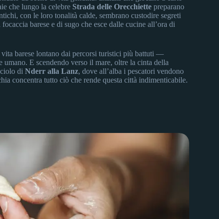
saie che lungo la celebre
Strada delle Orecchiette
preparano
ntichi, con le loro tonalità calde, sembrano custodire segreti
 focaccia barese e di sugo che esce dalle cucine all’ora di
ita barese lontano dai percorsi turistici più battuti —
re umano. E scendendo verso il mare, oltre la cinta della
cciolo di
Nderr alla Lanz
, dove all’alba i pescatori vendono
hia concentra tutto ciò che rende questa città indimenticabile.