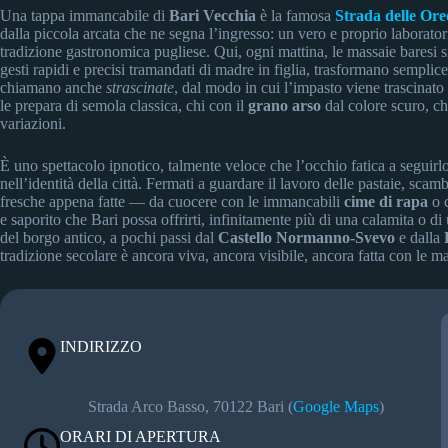
Una tappa immancabile di
Bari Vecchia
è la famosa
Strada delle Ore
dalla piccola arcata che ne segna l’ingresso: un vero e proprio laboratori
tradizione gastronomica pugliese. Qui, ogni mattina, le massaie baresi si
gesti rapidi e precisi tramandati di madre in figlia, trasformano semplic
chiamano anche
strascinate
, dal modo in cui l’impasto viene trascinato 
le prepara di semola classica, chi con il
grano arso
dal colore scuro, chi
variazioni.
È uno spettacolo ipnotico, talmente veloce che l’occhio fatica a segui
nell’identità della città. Fermati a guardare il lavoro delle pastaie, scam
fresche appena fatte — da cuocere con le immancabili
cime di rapa
o 
e saporito che Bari possa offrirti, infinitamente più di una calamita o di
del borgo antico, a pochi passi dal
Castello Normanno-Svevo
e dalla
tradizione secolare è ancora viva, ancora visibile, ancora fatta con le m
INDIRIZZO
Strada Arco Basso, 70122 Bari (
Google Maps
)
ORARI DI APERTURA