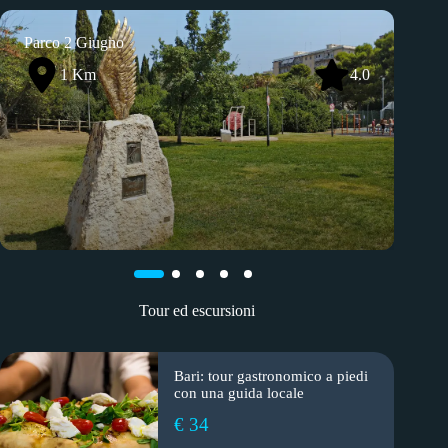
Parco 2 Giugno
Par
1 Km
4.0
Tour ed escursioni
Bari: tour gastronomico a piedi
con una guida locale
€ 34