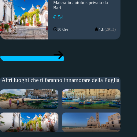
Matera in autobus privato da
Bari
€ 54
4.8
10 Ore
(2913)
ESCURSIONI DA BARI
Altri luoghi che ti faranno innamorare della Puglia
Polignano
Monopoli
Alberobello
Trani