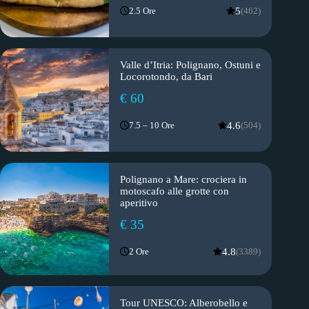
5
2.5 Ore
(462)
Valle d’Itria: Polignano, Ostuni e
Locorotondo, da Bari
€ 60
4.6
7.5 – 10 Ore
(504)
Polignano a Mare: crociera in
motoscafo alle grotte con
aperitivo
€ 35
4.8
2 Ore
(3389)
Tour UNESCO: Alberobello e