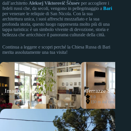
dall’architetto
Aleksej Viktorovič Ščusev
per accogliere i
fedeli russi che, da secoli, vengono in pellegrinaggio a
Bari
per venerare le reliquie di San Nicola. Con la sua
architettura unica, i suoi affreschi mozzafiato e la sua
profonda storia, questo luogo rappresenta molto più di una
tappa turistica: è un simbolo vivente di devozione, storia e
bellezza che arricchisce il panorama culturale della città.
Continua a leggere e scopri perché la Chiesa Russa di Bari
merita assolutamente una tua visita!
Imago Plus Hotel
Terrazze Suites
8.8
9.0
700 m dal centro
150 m dal centro