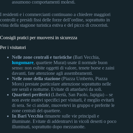
assumono comportamenti molesti.
I residenti e i commercianti continuano a chiedere maggiori
controlli e presidi fissi delle forze dell’ordine, soprattutto in
vista della stagione turistica estiva e del picco di croceristi.
Consigli pratici per muoversi in sicurezza
Per i visitatori
Nelle zone centrali e turistiche
(Bari Vecchia,
lungomare
, quartiere Murat) usate il normale buon
senso: non esibite oggetti di valore, tenete borse e zaini
davanti, fate attenzione agli assembramenti.
Nelle zone della stazione
(Piazza Umberto, Piazza
Moro) prestate particolare attenzione soprattutto nelle
ore serali e notturne. Evitate di attardarvi da soli.
Quartieri periferici
(Libertà, San Paolo, Japigia) – se
non avete motivi specifici per visitarli, è meglio evitarli
di sera. Se ci andate, muovetevi in gruppo e preferite le
zone centrali del quartiere.
In Bari Vecchia
rimanete sulle vie principali e
illuminate. Evitate di addentrarvi in vicoli deserti o poco
illuminati, soprattutto dopo mezzanotte.