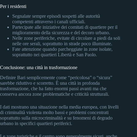
Per i residenti
Segnalate sempre episodi sospetti alle autorità
competenti attraverso i canali ufficiali.
Partecipate alle iniziative dei comitati di quartiere per il
miglioramento della sicurezza e del decoro urbano.
Nelle zone periferiche, evitate di circolare a piedi da soli
nelle ore serali, soprattutto in strade poco illuminate.
Fate attenzione quando parcheggiate in zone isolate,
soprattutto nei quartieri Libertà e San Paolo.
Conclusione: una città in trasformazione
Definire Bari semplicemente come “pericolosa” o “sicura”
sarebbe riduttivo e scorretto. È una città in profonda
trasformazione, che ha fatto enormi passi avanti ma che
conserva ancora zone problematiche e criticità strutturali.
I dati mostrano una situazione nella media europea, con livelli
di criminalità violenta molto bassi e problemi concentrati
soprattutto sulla microcriminalità e su fenomeni di degrado
urbano in specifici quartieri periferici.
Le zone turistiche e il centro sono generalmente sicuri, anche