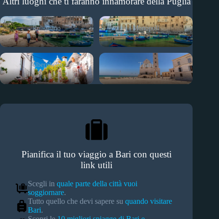
Altri luoghi che ti faranno innamorare della Puglia
Polignano
Monopoli
Alberobello
Trani
Pianifica il tuo viaggio a Bari con questi
link utili
Scegli in
quale parte della città vuoi
soggiornare
.
Tutto quello che devi sapere su
quando visitare
Bari
.
Scopri le
10 migliori spiagge di Bari e