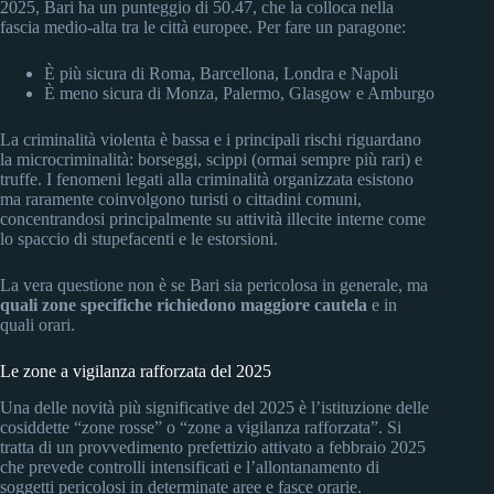
2025, Bari ha un punteggio di 50.47, che la colloca nella
fascia medio-alta tra le città europee. Per fare un paragone:
È più sicura di Roma, Barcellona, Londra e Napoli
È meno sicura di Monza, Palermo, Glasgow e Amburgo
La criminalità violenta è bassa e i principali rischi riguardano
la microcriminalità: borseggi, scippi (ormai sempre più rari) e
truffe. I fenomeni legati alla criminalità organizzata esistono
ma raramente coinvolgono turisti o cittadini comuni,
concentrandosi principalmente su attività illecite interne come
lo spaccio di stupefacenti e le estorsioni.
La vera questione non è se Bari sia pericolosa in generale, ma
quali zone specifiche richiedono maggiore cautela
e in
quali orari.
Le zone a vigilanza rafforzata del 2025
Una delle novità più significative del 2025 è l’istituzione delle
cosiddette “zone rosse” o “zone a vigilanza rafforzata”. Si
tratta di un provvedimento prefettizio attivato a febbraio 2025
che prevede controlli intensificati e l’allontanamento di
soggetti pericolosi in determinate aree e fasce orarie.