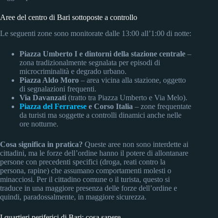
Aree del centro di Bari sottoposte a controllo
Le seguenti zone sono monitorate dalle 13:00 all’1:00 di notte:
Piazza Umberto I e dintorni della stazione centrale
–
zona tradizionalmente segnalata per episodi di
microcriminalità e degrado urbano.
Piazza Aldo Moro
– area vicina alla stazione, oggetto
di segnalazioni frequenti.
Via Davanzati
(tratto tra Piazza Umberto e Via Melo).
Piazza del Ferrarese
e Corso Italia
– zone frequentate
da turisti ma soggette a controlli dinamici anche nelle
ore notturne.
Cosa significa in pratica?
Queste aree non sono interdette ai
cittadini, ma le forze dell’ordine hanno il potere di allontanare
persone con precedenti specifici (droga, reati contro la
persona, rapine) che assumano comportamenti molesti o
minacciosi. Per il cittadino comune o il turista, questo si
traduce in una maggiore presenza delle forze dell’ordine e
quindi, paradossalmente, in maggiore sicurezza.
I quartieri periferici di Bari: cosa sapere